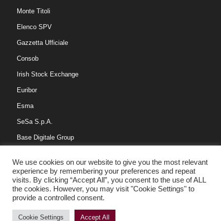
Monte Titoli
Elenco SPV
Gazzetta Ufficiale
Consob
Irish Stock Exchange
Euribor
Esma
SeSa S.p.A.
Base Digitale Group
We use cookies on our website to give you the most relevant
experience by remembering your preferences and repeat
visits. By clicking “Accept All”, you consent to the use of ALL
This is a notification that can be used for cookie consent or other
the cookies. However, you may visit "Cookie Settings" to
important news. It also got a modal window now! Click "learn
provide a controlled consent.
Copyright © 2016 Centotrenta Servicing S.p.a. Tutti i diritti riservati. | P.IVA
more" to see it!
07524870966 |
Privacy
&
Cookies Policy
Cookie Settings
Accept All