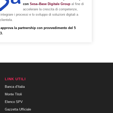
con
Sesa
–
Base Digitale Group
al fine di
accelerare la crescita di competenze,
integrare i processi e lo sviluppo di soluzioni digitali a
clientela.
a approva la partnership con provvedimento del 5
3.
LINK UTILI
Banca d’Italia
Monte Titoli
Elenco SPV
Gazzetta Ufficiale