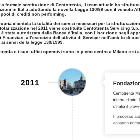
a formale costituzione di Centotrenta, il team attuale ha struttura
zioni in Italia adottando la novella Legge 130/99 con il veicolo Aff
 pool di crediti non performing.
ropria clientela la totalità dei servizi necessari per la strutturazion
tolarizzazione nel 2011 viene costituita Centotrenta Servicing S.p.
 è stata autorizzata dalla Banca d’Italia, con l’iscrizione negli app
 Finanziari, all’esercizio dell’attività di Servicer nell’ambito di ope
 ai sensi della legge 130/1999.
renta e i suoi uffici operativi sono in pieno centro a Milano e si 
2011
Fondazion
Centotrenta M
intermediario 
d’Italia il pr
Il
processo aut
apparato normat