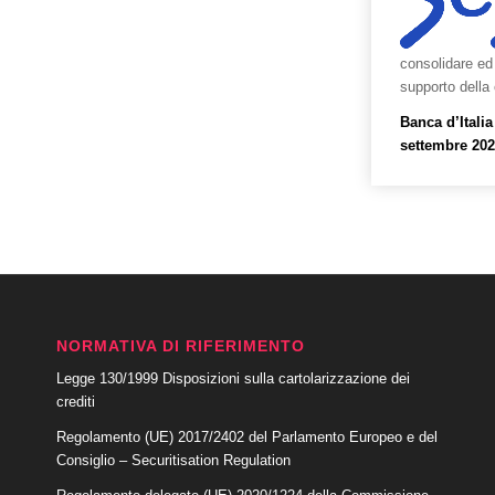
consolidare ed 
supporto della 
Banca d’Itali
settembre 202
NORMATIVA DI RIFERIMENTO
Legge 130/1999 Disposizioni sulla cartolarizzazione dei
crediti
Regolamento (UE) 2017/2402 del Parlamento Europeo e del
Consiglio – Securitisation Regulation