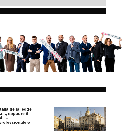
alia della legge
.l., seppure il
ili –
professionale e