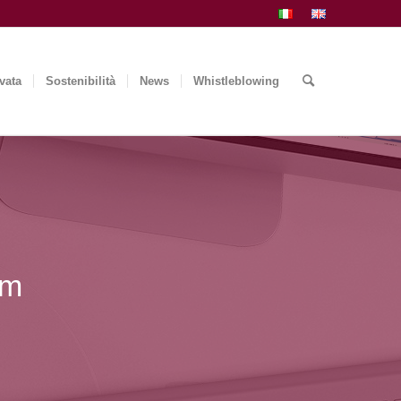
vata
Sostenibilità
News
Whistleblowing
am