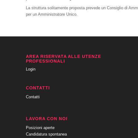
La struttura solitamente proposta prevede un Consiglio di Ammi
per un Amministratore Unico.
AREA RISERVATA ALLE UTENZE
PROFESSIONALI
Login
CONTATTI
Contatti
LAVORA CON NOI
Posizioni aperte
Candidatura spontanea