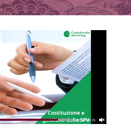
00:04
|
00:05