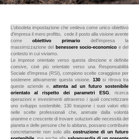
L’obsoleta impostazione che vedeva come unico obiettivo
d’impresa il mero profitto, cede il posto alla visione avente
come
obiettivo primario
dell’impresa la
massimizzazione del
benessere socio-economico
e del
contesto in cui viviamo.
Le imprese orientate verso questa direzione e definite
coesive, cioè più orientate verso una Responsabilità
Sociale d’Impresa (RSI), compiono scelte coraggiose per
sostenere attivamente questa visione.
130
si ritrova tra
queste aziende e,
attenta ad un futuro sostenibile
orientato al rispetto dei parametri ESG
, ricerca
operazioni e investimenti attraverso i quali concretizzare
uno sviluppo sostenibile. 130 traspone i suoi valori etici
nelle scelte professionali che, animate dalla volontà
unanime e crescente di trovare soluzioni alle necessità del
pianeta e delle persone che lo abitano, possano contribuire
concretamente non solo alla
costruzione di un futuro
sostenibile
, ma anche alla
salvaguardia di un presente