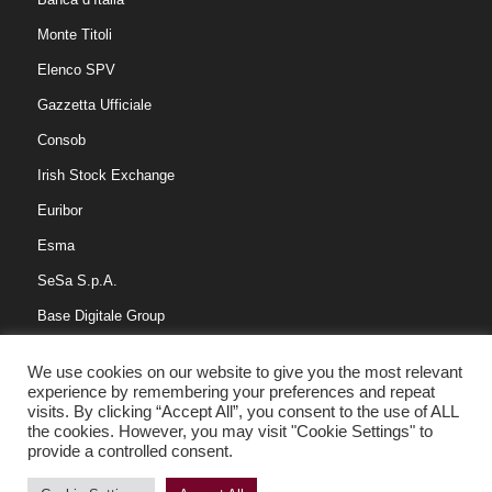
Monte Titoli
Elenco SPV
Gazzetta Ufficiale
Consob
Irish Stock Exchange
Euribor
Esma
SeSa S.p.A.
Base Digitale Group
We use cookies on our website to give you the most relevant
experience by remembering your preferences and repeat
visits. By clicking “Accept All”, you consent to the use of ALL
This is a notification that can be used for cookie consent or other
the cookies. However, you may visit "Cookie Settings" to
important news. It also got a modal window now! Click "learn
provide a controlled consent.
Copyright © 2016 Centotrenta Servicing S.p.a. Tutti i diritti riservati. | P.IVA
more" to see it!
07524870966 |
Privacy
&
Cookies Policy