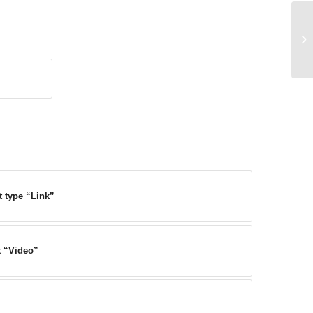
t type “Link”
t “Video”