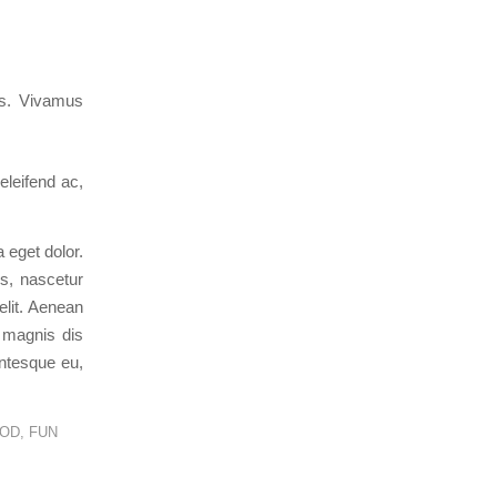
us. Vivamus
 eleifend ac,
 eget dolor.
s, nascetur
elit. Aenean
 magnis dis
entesque eu,
OD
,
FUN