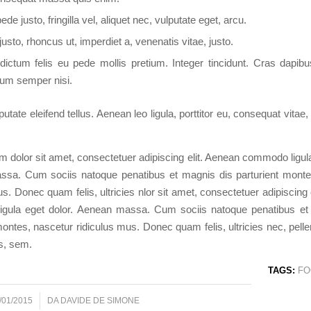
de justo, fringilla vel, aliquet nec, vulputate eget, arcu.
justo, rhoncus ut, imperdiet a, venenatis vitae, justo.
dictum felis eu pede mollis pretium. Integer tincidunt. Cras dapib
um semper nisi.
tate eleifend tellus. Aenean leo ligula, porttitor eu, consequat vitae,
 dolor sit amet, consectetuer adipiscing elit. Aenean commodo ligula
sa. Cum sociis natoque penatibus et magnis dis parturient monte
us. Donec quam felis, ultricies nlor sit amet, consectetuer adipiscing 
gula eget dolor. Aenean massa. Cum sociis natoque penatibus et
montes, nascetur ridiculus mus. Donec quam felis, ultricies nec, pell
s, sem.
TAGS:
FO
/01/2015
DA
DAVIDE DE SIMONE