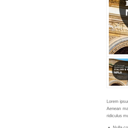
Lorem ipsum
Aenean mas
ridiculus m
Nulla c